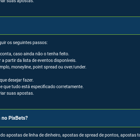
viar suas apostas.
guir os seguintes passos:
conta, caso ainda não o tenha feito.
a partir da lista de eventos disponíveis.
emplo, moneyline, point spread ou over/under.
que desejar fazer.
de que tudo está especificado corretamente.
viar suas apostas.
s no PixBets?
indo apostas de linha de dinheiro, apostas de spread de pontos, apostas t