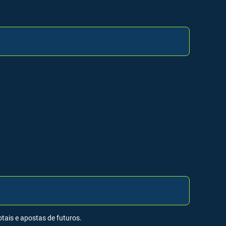
otais e apostas de futuros.