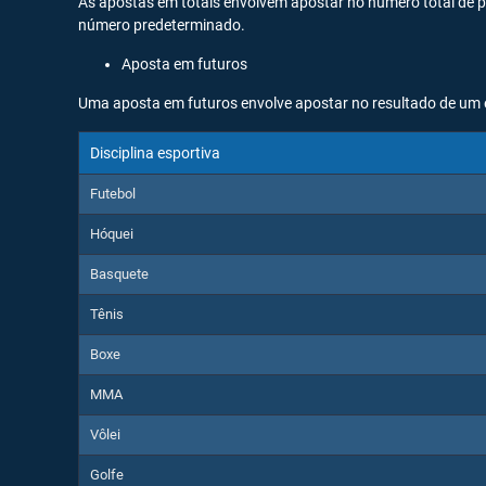
As apostas em totais envolvem apostar no número total de 
número predeterminado.
Aposta em futuros
Uma aposta em futuros envolve apostar no resultado de um e
Disciplina esportiva
Futebol
Hóquei
Basquete
Tênis
Boxe
MMA
Vôlei
Golfe