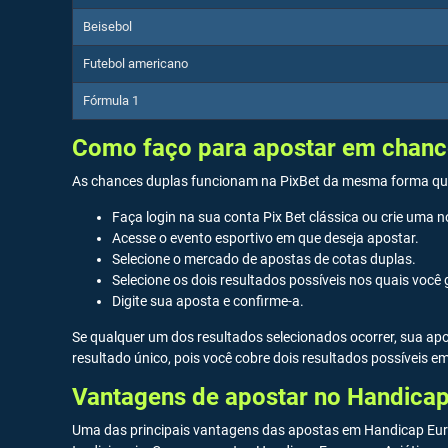
Beisebol
Futebol americano
Fórmula 1
Como faço para apostar em chance
As chances duplas funcionam na PixBet da mesma forma que 
Faça login na sua conta Pix Bet clássica ou crie uma 
Acesse o evento esportivo em que deseja apostar.
Selecione o mercado de apostas de cotas duplas.
Selecione os dois resultados possíveis nos quais você 
Digite sua aposta e confirme-a.
Se qualquer um dos resultados selecionados ocorrer, sua ap
resultado único, pois você cobre dois resultados possíveis e
Vantagens de apostar no Handicap
Uma das principais vantagens das apostas em Handicap Euro