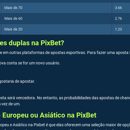
Mais de 70
3.66
Mais de 60
2.76
Mais de 20
1.23
s duplas na PixBet?
em outras plataformas de apostas esportivas. Para fazer uma aposta D
nova conta se for um novo usuário.
gostaria de apostar.
osta será vencedora. No entanto, as probabilidades das apostas de cha
m vez de um.
 Europeu ou Asiático na PixBet
peu e Asiático na Pixbet é que elas oferecem uma seleção maior de opç