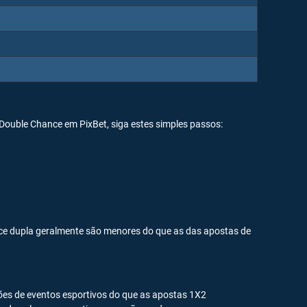
ouble Chance em PixBet, siga estes simples passos:
nce dupla geralmente são menores do que as das apostas de
ões de eventos esportivos do que as apostas 1X2