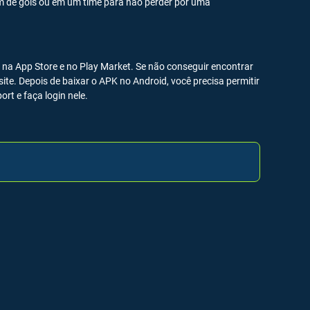
m de gols ou em um time para não perder por uma
 na App Store e no Play Market. Se não conseguir encontrar
site. Depois de baixar o APK no Android, você precisa permitir
ort e faça login nele.