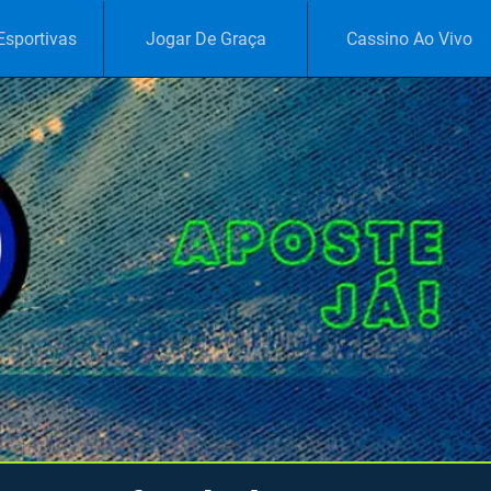
Esportivas
Jogar De Graça
Cassino Ao Vivo