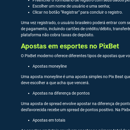
Preencher o formulário de registro com seus dados pes
Escolher um nome de usuário e uma senha;
Clicar no botão "Registrar" para concluir o registro.
Uma vez registrado, o usuário brasileiro poderá entrar com 
de pagamento, incluindo cartões de crédito/débito, transferê
plataforma não cobra taxas de depósito.
Apostas em esportes no PixBet
O PixBet moderno oferece diferentes tipos de apostas que vo
Apostas moneyline
Uma aposta moneyline é uma aposta simples no Pix Beat que 
deve escolher a que acha que vencerá.
Apostas na diferença de pontos
Uma aposta de spread envolve apostar na diferença de ponto
desfavorecida recebe um spread de pontos positivo. Na Pixbe
Apostas em totais