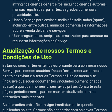
infringir os direitos de terceiros, incluindo direitos autorais,
marcas registradas, patentes, segredos comerciais,
privacidade, etc;
Usar o Serviço para enviar e-mails não solicitados (spam),
incluindo, entre outros, anúncios comerciais e informações
sobre a venda de bens e serviços;
Usar programas ou scripts automatizados para acessar ou
recuperar informações do Serviço.
Atualização de nossos Termos e
Condições de Uso
Estamos constantemente nos esforçando para aprimorar nosso
Serviço para nossos usuários. Dessa forma, reservamo-nos o
direito de revisar e alterar os Termos de Uso do nosso site
(inclusive quaisquer documentos vinculados ou mencionados
abaixo) a qualquer momento, sem aviso prévio. Consulte esta
página periodicamente para se manter atualizado com as
alterações mais recentes.
As alterações entrarão em vigor imediatamente quando
publicadas no site. Se você não concordar com os novos Termos,