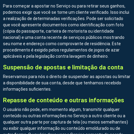
Para começar a apostar no Serviço ou para retirar seus ganhos,
podemos exigir que você se torne um cliente verificado. Isso inclui
a realização de determinadas verificações. Pode ser solicitado
que você apresente documentos como identificação com foto
(cópia do passaporte, carteira de motorista ou identidade
nacional) e uma conta recente de serviços públicos mostrando
seu nome e endereço como comprovante de residência. Este
procedimento é exigido pelos regulamentos de jogos de azar
aplicáveis e pela legislação contra lavagem de dinheiro.
Suspensão de apostas e limitação da conta
Reservamos para nós o direito de suspender as apostas ou limitar
a disponibilidade de sua conta, desde que tenhamos recebido
informações suficientes.
Repasse de conteúdo e outras informações
O usuário não pode, em momento algum, transmitir qualquer
conteúdo ou outras informações no Serviço a outro cliente ou a
qualquer outra parte por captura de tela (ou meios semelhantes)
ou exibir qualquer informação ou conteúdo emoldurado ou de