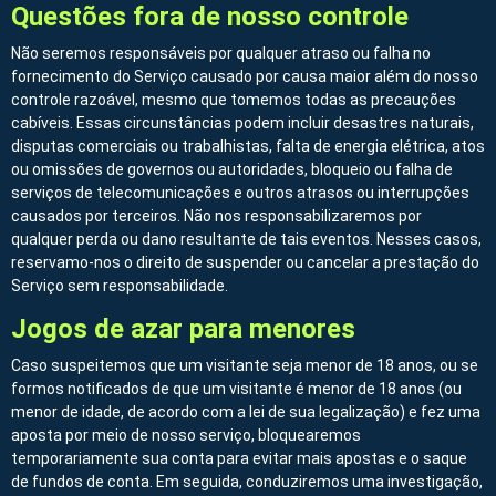
Questões fora de nosso controle
Não seremos responsáveis por qualquer atraso ou falha no
fornecimento do Serviço causado por causa maior além do nosso
controle razoável, mesmo que tomemos todas as precauções
cabíveis. Essas circunstâncias podem incluir desastres naturais,
disputas comerciais ou trabalhistas, falta de energia elétrica, atos
ou omissões de governos ou autoridades, bloqueio ou falha de
serviços de telecomunicações e outros atrasos ou interrupções
causados por terceiros. Não nos responsabilizaremos por
qualquer perda ou dano resultante de tais eventos. Nesses casos,
reservamo-nos o direito de suspender ou cancelar a prestação do
Serviço sem responsabilidade.
Jogos de azar para menores
Caso suspeitemos que um visitante seja menor de 18 anos, ou se
formos notificados de que um visitante é menor de 18 anos (ou
menor de idade, de acordo com a lei de sua legalização) e fez uma
aposta por meio de nosso serviço, bloquearemos
temporariamente sua conta para evitar mais apostas e o saque
de fundos de conta. Em seguida, conduziremos uma investigação,