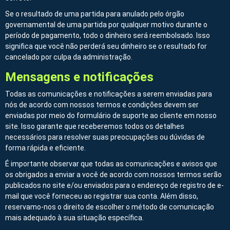
Se o resultado de uma partida para anulado pelo órgão
governamental de uma partida por qualquer motivo durante o
período de pagamento, todo o dinheiro será reembolsado. Isso
significa que você não perderá seu dinheiro se o resultado for
cancelado por culpa da administração.
Mensagens e notificações
Todas as comunicações e notificações a serem enviadas para
nós de acordo com nossos termos e condições devem ser
enviadas por meio do formulário de suporte ao cliente em nosso
site. Isso garante que receberemos todos os detalhes
necessários para resolver suas preocupações ou dúvidas de
forma rápida e eficiente.
É importante observar que todas as comunicações e avisos que
os obrigados a enviar a você de acordo com nossos termos serão
publicados no site e/ou enviados para o endereço de registro de e-
mail que você forneceu ao registrar sua conta. Além disso,
reservamo-nos o direito de escolher o método de comunicação
mais adequado à sua situação específica.