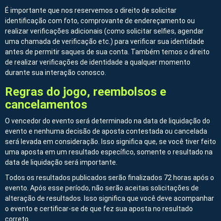
É importante que nos reservemos o direito de solicitar
identificação com foto, comprovante de endereçamento ou
realizar verificações adicionais (como solicitar selfies, agendar
uma chamada de verificação etc.) para verificar sua identidade
antes de permitir saques de sua conta. Também temos o direito
de realizar verificações de identidade a qualquer momento
durante sua interação conosco.
Regras do jogo, reembolsos e
cancelamentos
O vencedor do evento será determinado na data de liquidação do
evento e nenhuma decisão de aposta contestada ou cancelada
será levada em consideração. Isso significa que, se você tiver feito
uma aposta em um resultado específico, somente o resultado na
data de liquidação será importante.
Todos os resultados publicados serão finalizados 72 horas após o
evento. Após esse período, não serão aceitas solicitações de
alteração de resultados. Isso significa que você deve acompanhar
o evento e certificar-se de que fez sua aposta no resultado
correto.