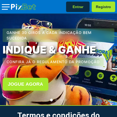
Entrar
Registro
GANHE 30 GIROS A CADA INDICAÇÃO BEM
SUCEDIDA
INDIQUE & GANHE
CONFIRA JÁ O REGULAMENTO DA PROMOÇÃO
JOGUE AGORA
Termos e condições do