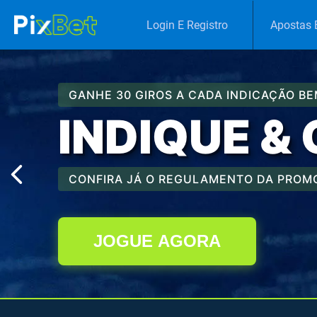
Login E Registro
Apostas 
GANHE 30 GIROS A CADA INDICAÇÃO B
INDIQUE &
CONFIRA JÁ O REGULAMENTO DA PRO
JOGUE AGORA