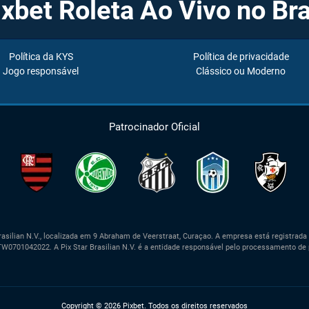
xbet Roleta Ao Vivo no Br
Política da KYS
Política de privacidade
Jogo responsável
Clássico ou Moderno
Patrocinador Oficial
rasilian N.V., localizada em 9 Abraham de Veerstraat, Curaçao. A empresa está registrada
01042022. A Pix Star Brasilian N.V. é a entidade responsável pelo processamento de pa
Copyright © 2026 Pixbet. Todos os direitos reservados