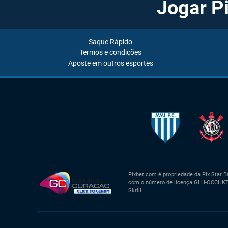
Jogar Pi
Saque Rápido
Termos e condições
Aposte em outros esportes
Pixbet.com é propriedade da Pix Star B
com o número de licença GLH-OCCHKTW07
Skrill.